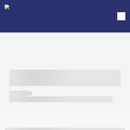
----- ----- -- ------ ---- ---- -- ----- -----
----- --- ------
----- -----
----- ----- -- ------ ---- ---- -- ----- ----- ----- --- ------