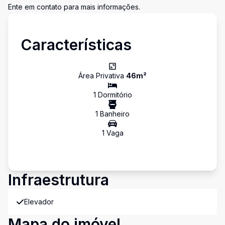
Ente em contato para mais informações.
Características
Área Privativa
46
m²
1
Dormitório
1
Banheiro
1
Vaga
Infraestrutura
Elevador
Mapa do imóvel