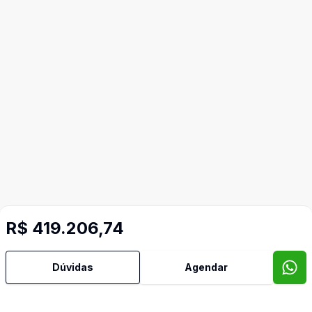
R$ 419.206,74
Mais informações
Dúvidas
Agendar
Banheiro Social