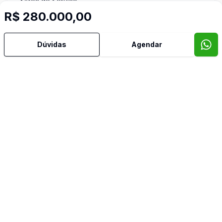
Área de Serviço
R$ 280.000,00
Banheiro Social
Dúvidas
Agendar
Cozinha Planejada
Dormitório com Armários
Reformado
Sala de Jantar
Sala de TV
Video do imóvel
Imóveis semelhantes
Confira imóveis semelhantes