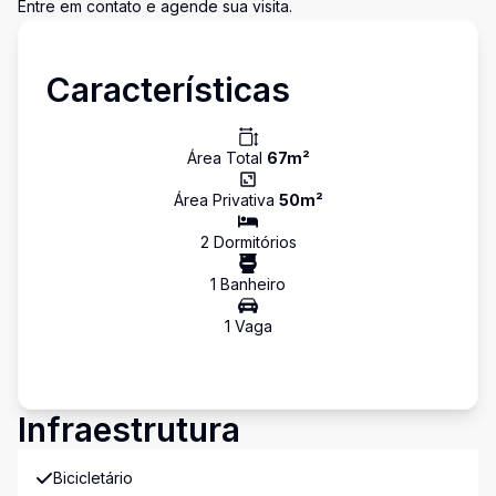
Entre em contato e agende sua visita.
Características
Área Total
67
m²
Área Privativa
50
m²
2
Dormitório
s
1
Banheiro
1
Vaga
Infraestrutura
Bicicletário