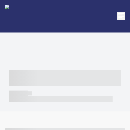
----- ----- -- ------ ---- ---- -- ----- -----
----- --- ------
----- -----
----- ----- -- ------ ---- ---- -- ----- ----- ----- --- ------