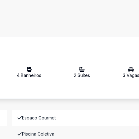
4
Banheiro
s
2
Suíte
s
3
Vaga
Espaco Gourmet
Piscina Coletiva