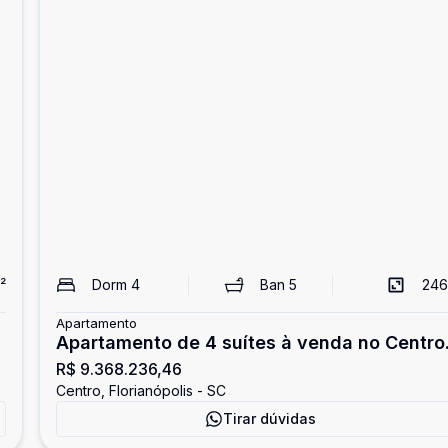
²
Dorm
4
Ban
5
246
Apartamento
Apartamento de 4 suítes à venda no Centro
R$ 9.368.236,46
de Florianópolis
Centro, Florianópolis - SC
Tirar dúvidas