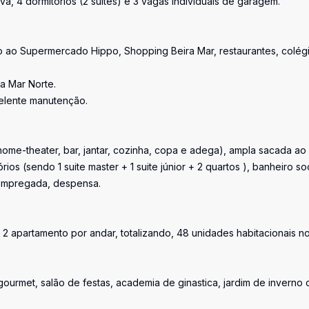
, 4 dormitórios (2 suites) e 3 vagas individuais de garagem.
mo ao Supermercado Hippo, Shopping Beira Mar, restaurantes, colég
a Mar Norte.
elente manutenção.
(home-theater, bar, jantar, cozinha, copa e adega), ampla sacada ao 
s (sendo 1 suite master + 1 suite júnior + 2 quartos ), banheiro soc
e empregada, despensa.
2 apartamento por andar, totalizando, 48 unidades habitacionais n
ão gourmet, salão de festas, academia de ginastica, jardim de inverno