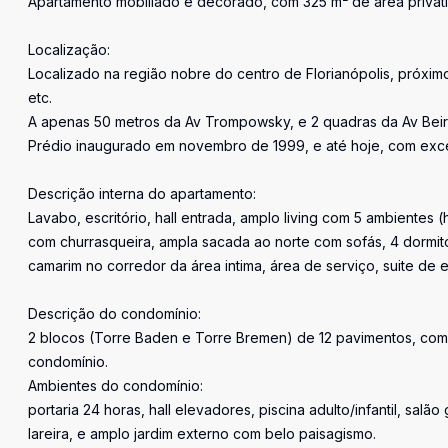
Apartamento mobiliado e decorado, com 325 m² de área privativa
Localização:
Localizado na região nobre do centro de Florianópolis, próxi
etc.
A apenas 50 metros da Av Trompowsky, e 2 quadras da Av Beir
Prédio inaugurado em novembro de 1999, e até hoje, com exc
Descrição interna do apartamento:
Lavabo, escritório, hall entrada, amplo living com 5 ambientes 
com churrasqueira, ampla sacada ao norte com sofás, 4 dormitório
camarim no corredor da área intima, área de serviço, suite d
Descrição do condomínio:
2 blocos (Torre Baden e Torre Bremen) de 12 pavimentos, com 
condomínio.
Ambientes do condomínio:
portaria 24 horas, hall elevadores, piscina adulto/infantil, sal
lareira, e amplo jardim externo com belo paisagismo.