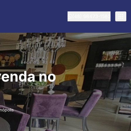
(48) 98473-1580
venda no
nópolis