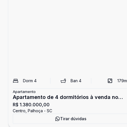
Dorm
4
Ban
4
179
m
Apartamento
Apartamento de 4 dormitórios à venda no
R$ 1.380.000,00
Centro de Palhoça
Centro, Palhoça - SC
Tirar dúvidas