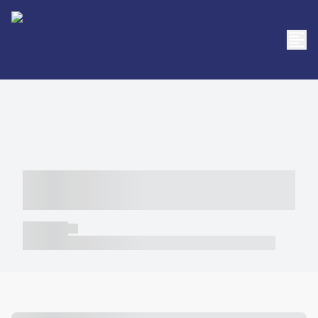
----- ----- -- ------ ---- ---- -- ----- -----
----- --- ------
----- -----
----- ----- -- ------ ---- ---- -- ----- ----- ----- --- ------